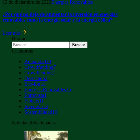
13 de diciembre de 2022
Energías Renovables
¿Por qué no deja de aumentar la inversión en energías
renovables como la energía solar y la energía eólica?
Leer más
Buscar
Categorías
Actualidad
10
Crowdfunding
7
Crowdlending
1
Destacado
2
Eco-fonía
1
Energías Renovables
35
Entrevista
1
Flobers
11
Inversión
18
Sostenibilidad
16
Noticias Relacionadas