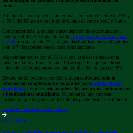
del municipio en cuestión. También pueden tramitarse vía
online.
Este tipo de ayuda puede suponer una subvención de entre el 25% y
el 50% del IBI para un período de tiempo de entre unos 3 y 5 años.
Como supondrás, la cuantía exacta depende de cada municipio,
dado que el IBI está regulado por la
Ley Reguladora de Haciendas
Locales
(en su artículo 73 se regulan las bonificaciones obligatorias
y en el 74 las potestativas de cada Ayuntamiento).
Algo similar ocurre con el ICIO, el cual está desarrollado en la
mencionada Ley. En el artículo 103 se especifica que puede ser
aplicable, de forma potestativa, una bonificación de hasta el 95%.
De este modo, podemos concluir que,
para obtener toda la
información completa sobre las ayudas para
instalar placas
fotovoltaicas
, es necesario atender a los programas autonómicos
y bonificaciones municipales.
Sin embargo, una empresa
instaladora que te ayude con los trámites puede resultar de utilidad.
Twitter
Facebook
Pinterest
Linkedin
ANTERIOR
Finanzas sostenibles. Inversiones rentables y responsables