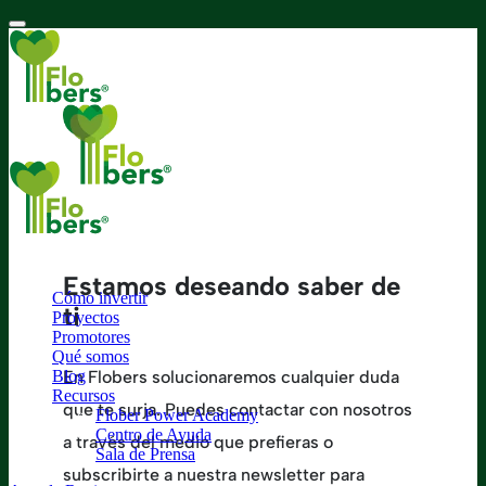
Estamos deseando saber de
Cómo invertir
ti
Proyectos
Promotores
Qué somos
Blog
En Flobers solucionaremos cualquier duda
Recursos
que te surja. Puedes contactar con nosotros
Flober Power Academy
Centro de Ayuda
a través del medio que prefieras o
Sala de Prensa
subscribirte a nuestra newsletter para