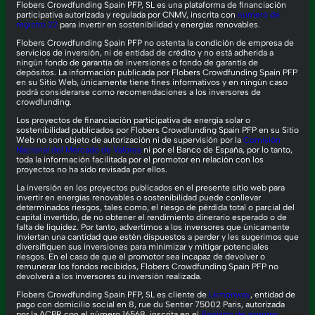
Flobers Crowdfunding Spain PFP, SL es una plataforma de financiación
participativa autorizada y regulada por CNMV, inscrita con
número de
registro 22
para invertir en sostenibilidad y energías renovables.
Flobers Crowdfunding Spain PFP no ostenta la condición de empresa de
servicios de inversión, ni de entidad de crédito y no está adherida a
ningún fondo de garantía de inversiones o fondo de garantía de
depósitos. La información publicada por Flobers Crowdfunding Spain PFP
en su Sitio Web, únicamente tiene fines informativos y en ningún caso
podrá considerarse como recomendaciones a los inversores de
crowdfunding.
Los proyectos de financiación participativa de energía solar o
sostenibilidad publicados por Flobers Crowdfunding Spain PFP en su Sitio
Web no son objeto de autorización ni de supervisión por la
Comisión
Nacional del Mercado de Valores
ni por el Banco de España, por lo tanto,
toda la información facilitada por el promotor en relación con los
proyectos no ha sido revisada por ellos.
La inversión en los proyectos publicados en el presente sitio web para
invertir en energías renovables o sostenibilidad puede conllevar
determinados riesgos, tales como, el riesgo de pérdida total o parcial del
capital invertido, de no obtener el rendimiento dinerario esperado o de
falta de liquidez. Por tanto, advertimos a los inversores que únicamente
inviertan una cantidad que estén dispuestos a perder y les sugerimos que
diversifiquen sus inversiones para minimizar y mitigar potenciales
riesgos. En el caso de que el promotor sea incapaz de devolver o
remunerar los fondos recibidos, Flobers Crowdfunding Spain PFP no
devolverá a los inversores su inversión realizada.
Flobers Crowdfunding Spain PFP, SL es cliente de
Lemonway
, entidad de
pago con domicilio social en 8, rue du Sentier 75002 Paris, autorizada
por la ACPR con el número 16568, inscrita en el
Registro de agentes