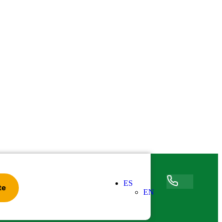
ES
Accede
te
EN