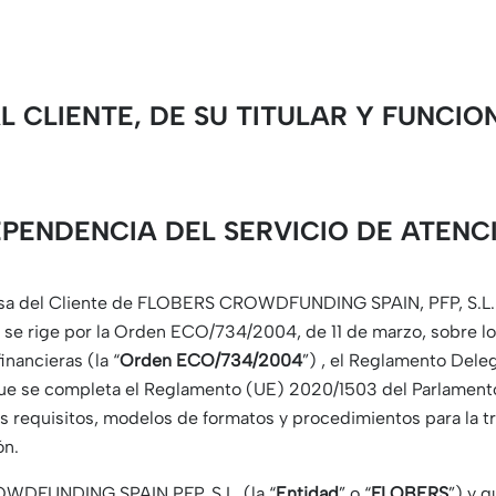
L CLIENTE, DE SU TITULAR Y FUNCIO
EPENDENCIA DEL SERVICIO DE ATENC
ensa del Cliente de FLOBERS CROWDFUNDING SPAIN, PFP, S.L. 
 se rige por la Orden ECO/734/2004, de 11 de marzo, sobre lo
inancieras (la “
Orden ECO/734/2004
”) , el Reglamento Deleg
ue se completa el Reglamento (UE) 2020/1503 del Parlamento 
s requisitos, modelos de formatos y procedimientos para la t
ón.
OWDFUNDING SPAIN PFP, S.L. (la “
Entidad
” o “
FLOBERS
”) y q