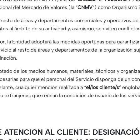
cional del Mercado de Valores (la “
CNMV
”) como Organismo S
 resto de áreas y departamentos comerciales y operativos de
s al ámbito de su actividad y, asimismo, se eviten conflictos
rior, la Entidad adoptará las medidas oportunas para garantiza
rvicio al resto de áreas y departamentos de la organización s
inación.
dotado de los medios humanos, materiales, técnicos y organiz
necesarias para que el personal del Servicio disponga de un c
elante, cualquier mención realizada a “
el/los cliente/s
” engloba
s o extranjeras, que reúnan la condición de usuario de los serv
DE ATENCION AL CLIENTE: DESIGNAC