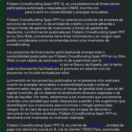
Flobers Crowdfunding Spain PFP, SL es una plataforma de financiación
participativa autorizada y regulada por CNMV, inscrita con
número de
registro 22
para invertir en sostenibilidad y energías renovables.
Flobers Crowdfunding Spain PFP no ostenta la condición de empresa de
servicios de inversión, ni de entidad de crédito y no está adherida a
ningún fondo de garantía de inversiones o fondo de garantía de
depósitos. La información publicada por Flobers Crowdfunding Spain PFP
en su Sitio Web, únicamente tiene fines informativos y en ningún caso
podrá considerarse como recomendaciones a los inversores de
crowdfunding.
Los proyectos de financiación participativa de energía solar o
sostenibilidad publicados por Flobers Crowdfunding Spain PFP en su Sitio
Web no son objeto de autorización ni de supervisión por la
Comisión
Nacional del Mercado de Valores
ni por el Banco de España, por lo tanto,
toda la información facilitada por el promotor en relación con los
proyectos no ha sido revisada por ellos.
La inversión en los proyectos publicados en el presente sitio web para
invertir en energías renovables o sostenibilidad puede conllevar
determinados riesgos, tales como, el riesgo de pérdida total o parcial del
capital invertido, de no obtener el rendimiento dinerario esperado o de
falta de liquidez. Por tanto, advertimos a los inversores que únicamente
inviertan una cantidad que estén dispuestos a perder y les sugerimos que
diversifiquen sus inversiones para minimizar y mitigar potenciales
riesgos. En el caso de que el promotor sea incapaz de devolver o
remunerar los fondos recibidos, Flobers Crowdfunding Spain PFP no
devolverá a los inversores su inversión realizada.
Flobers Crowdfunding Spain PFP, SL es cliente de
Lemonway
, entidad de
pago con domicilio social en 8, rue du Sentier 75002 Paris, autorizada