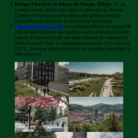
Parque Fluvial de la Ribera de Deusto, Bilbao
: Es un
corredor verde urbano que sigue el curso del río Deusto.
Cuenta con varios paneles solares que generan energía
renovable para alimentar las luminarias del parque.
Cheonggyecheon, Seúl:
Una construcción de un parque de
más de 400 hectáreas que sustituye a una autopista elevada,
supuso la eliminación de una gran cantidad de emisiones y
ruido haciendo bajar la temperatura promedio de la zona en
3,6 ºC. Ahora se trabaja en incluir las energías renovables a
este proyecto.