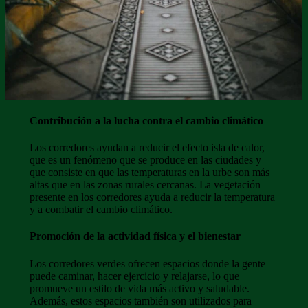
Contribución a la lucha contra el cambio climático
Los corredores ayudan a reducir el efecto isla de calor,
que es un fenómeno que se produce en las ciudades y
que consiste en que las temperaturas en la urbe son más
altas que en las zonas rurales cercanas. La vegetación
presente en los corredores ayuda a reducir la temperatura
y a combatir el cambio climático.
Promoción de la actividad física y el bienestar
Los corredores verdes ofrecen espacios donde la gente
puede caminar, hacer ejercicio y relajarse, lo que
promueve un estilo de vida más activo y saludable.
Además, estos espacios también son utilizados para