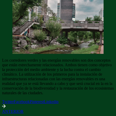
Los corredores verdes y las energías renovables son dos conceptos
que están estrechamente relacionados. Ambos tienen como objetivo
la protección del medio ambiente y la lucha contra el cambio
climático. La utilización de los primeros para la instalación de
infraestructuras relacionadas con las energías renovables es una
realidad que ya se está llevando a cabo y que será crucial en la en la
conservación de la biodiversidad y la restauración de los ecosistemas
naturales de las ciudades.
Twitter
Facebook
Pinterest
Linkedin
ANTERIOR