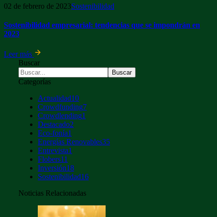
02 de febrero de 2023
Sostenibilidad
Sostenibilidad empresarial: tendencias que se impondrán en
2023
Leer más
Buscar
Categorías
Actualidad
10
Crowdfunding
7
Crowdlending
1
Destacado
2
Eco-fonía
1
Energías Renovables
35
Entrevista
1
Flobers
11
Inversión
18
Sostenibilidad
16
Noticias Relacionadas