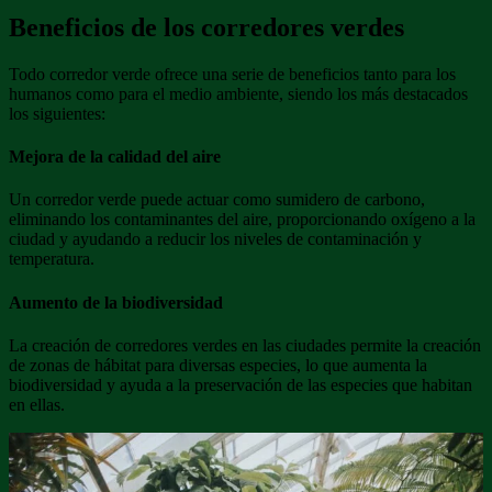
Beneficios de los corredores verdes
Todo corredor verde ofrece una serie de beneficios tanto para los
humanos como para el medio ambiente, siendo los más destacados
los siguientes:
Mejora de la calidad del aire
Un corredor verde puede actuar como sumidero de carbono,
eliminando los contaminantes del aire, proporcionando oxígeno a la
ciudad y ayudando a reducir los niveles de contaminación y
temperatura.
Aumento de la biodiversidad
La creación de corredores verdes en las ciudades permite la creación
de zonas de hábitat para diversas especies, lo que aumenta la
biodiversidad y ayuda a la preservación de las especies que habitan
en ellas.