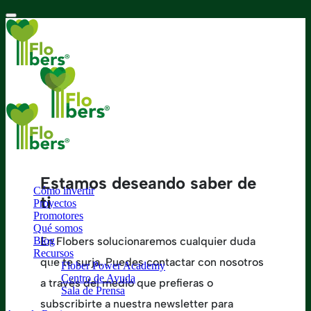
Estamos deseando saber de
Cómo invertir
ti
Proyectos
Promotores
Qué somos
Blog
En Flobers solucionaremos cualquier duda
Recursos
que te surja. Puedes contactar con nosotros
Flober Power Academy
Centro de Ayuda
a través del medio que prefieras o
Sala de Prensa
subscribirte a nuestra newsletter para