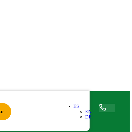
ES
Accede
te
EN
DE