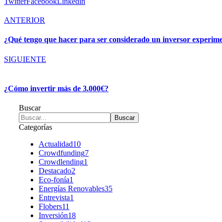
Twitter
Facebook
Linkedin
ANTERIOR
¿Qué tengo que hacer para ser considerado un inversor experim
SIGUIENTE
¿Cómo invertir más de 3.000€?
Buscar
Categorías
Actualidad
10
Crowdfunding
7
Crowdlending
1
Destacado
2
Eco-fonía
1
Energías Renovables
35
Entrevista
1
Flobers
11
Inversión
18