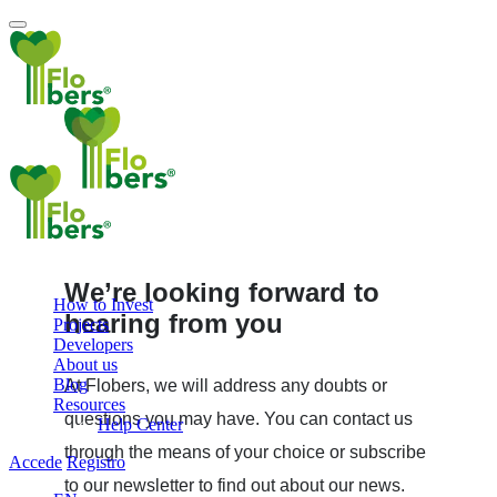
We’re looking forward to
How to Invest
hearing from you
Projects
Developers
About us
Blog
At Flobers, we will address any doubts or
Resources
questions you may have. You can contact us
Help Center
through the means of your choice or subscribe
Accede
Registro
to our newsletter to find out about our news.