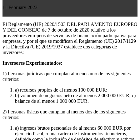
11 February 2023
El
Reglamento
(
UE
)
2020/1503 DEL PARLAMENTO EUROPEO
Y DEL CONSEJO de 7 de
octubre
de 2020
relativo
a
los
proveedores
europeos
de
servicios
de
financiación
participativa
para
empresas
, y
por
el
que se
modifican
el
Reglamento
(UE) 2017/1129
y la
Directiva
(UE) 2019/1937
estable
ce
dos
categorías
de
inversores
:
Inversores Experimentados:
1) Personas
jurídicas
que
cumplan
al
menos
uno de
los
siguientes
criterios
:
a)
recursos
propios
de al
menos
100 000 EUR;
b)
volumen
de
negocios
neto
de al
menos
2 000 000 EUR; c)
balance de al
menos
1 000 000 EUR.
2) Personas
físicas
que
cumplan
al
menos
dos de
los
siguientes
criterios
:
a)
ingresos
brutos
personales
de al
menos
60 000 EUR
por
ejercicio
fiscal, o
una
cartera
de
instrumentos
financieros
,
definida
como
la
inclusión
de
depósitos
de
efectivo
y
activos