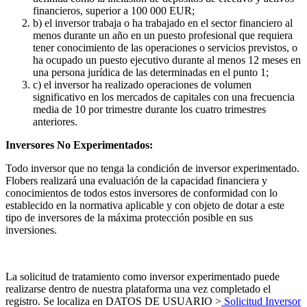
financieros
, superior a 100 000 EUR;
b)
el
inversor
trabaja
o ha
trabajado
en
el
sector
financiero
al
menos
durante
un
año
en
un
puesto
profesional
que
requiera
tener
conocimiento
de las
operaciones
o
servicios
previstos
, o
ha
ocupado
un
puesto
ejecutivo
durante
al
menos
12 meses
en
una
persona
jurídica
de las
determinadas
en
el
punto 1;
c)
el
inversor
ha
realizado
operaciones
de
volumen
significativo
en
los
mercados de
capitales
con
una
frecuencia
media de 10
por
trimestre
durante
los
cuatro
trimestres
anteriores
.
Inversores No Experimentados:
Todo inversor que no tenga la condición de in
versor experimentado.
Flobers
realizará una evaluación de la capacidad financiera y
conocimientos de todos estos inversores de conformidad con lo
establecido en la normativa aplicable y con objeto de dotar a este
tipo de inversores de la máxima protección posib
le en sus
inversiones.
La
solicitud
de
tratamiento
como
inversor
experimentado
puede
realizarse
dentro de nuestra plataforma una vez completado el
registro. Se localiza en DATOS DE USUARIO >
Solicitud Inversor