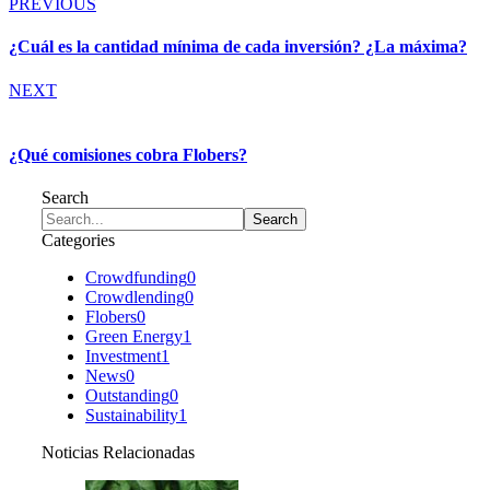
PREVIOUS
¿Cuál es la cantidad mínima de cada inversión? ¿La máxima?
NEXT
¿Qué comisiones cobra Flobers?
Search
Categories
Crowdfunding
0
Crowdlending
0
Flobers
0
Green Energy
1
Investment
1
News
0
Outstanding
0
Sustainability
1
Noticias Relacionadas