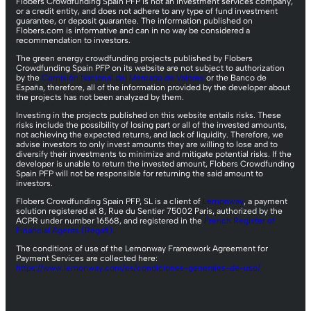
Flobers Crowdfunding Spain PFP is not an investment services company,
or a credit entity, and does not adhere to any type of fund investment
guarantee, or deposit guarantee. The information published on
Flobers.com is informative and can in no way be considered a
recommendation to investors.
The green energy crowdfunding projects published by Flobers
Crowdfunding Spain PFP on its website are not subject to authorization
by the
Comisión Nacional del Mercado de Valores
or the Banco de
España, therefore, all of the information provided by the developer about
the projects has not been analyzed by them.
Investing in the projects published on this website entails risks. These
risks include the possibility of losing part or all of the invested amounts,
not achieving the expected returns, and lack of liquidity. Therefore, we
advise investors to only invest amounts they are willing to lose and to
diversify their investments to minimize and mitigate potential risks. If the
developer is unable to return the invested amount, Flobers Crowdfunding
Spain PFP will not be responsible for returning the said amount to
investors.
Flobers Crowdfunding Spain PFP, SL is a client of
Lemonway
, a payment
solution registered at 8, Rue du Sentier 75002 Paris, authorized by the
ACPR under number 16568, and registered in the
French Register of
Financial Agents (Regafi).
The conditions of use of the Lemonway Framework Agreement for
Payment Services are collected here:
https://www.lemonway.com/es/condiciones-generales-de-uso/