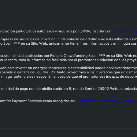
nciación participativa autorizada y regulada por CNMV, inscrita con
número de reg
presa de servicios de inversión, ni de entidad de crédito y no está adherida a ni
ng Spain PFP en su Sitio Web, únicamente tiene fines informativos y en ningún c
o sostenibilidad publicados por Flobers Crowdfunding Spain PFP en su Sitio Web no 
r lo tanto, toda la información facilitada por el promotor en relación con los proye
web para invertir en energías renovables o sostenibilidad puede conllevar determina
esperado o de falta de liquidez. Por tanto, advertimos a los inversores que únicame
 mitigar potenciales riesgos. En el caso de que el promotor sea incapaz de devol
.
, entidad de pago con domicilio social en 8, rue du Sentier 75002 Paris, autorizad
t for Payment Services están recogidas aqui:
https://www.lemonway.com/es/co