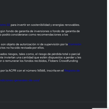
istro 22
para invertir en sostenibilidad y energías renovables.
ngún fondo de garantía de inversiones o fondo de garantía de
aso podrá considerarse como recomendaciones a los
son objeto de autorización ni de supervisión por la
Comisión
ctos no ha sido revisada por ellos.
dos riesgos, tales como, el riesgo de pérdida total o parcial
nte inviertan una cantidad que estén dispuestos a perder y les
ver o remunerar los fondos recibidos, Flobers Crowdfunding
a por la ACPR con el número 16568, inscrita en el
Registro de
ndiciones-generales-de-uso/