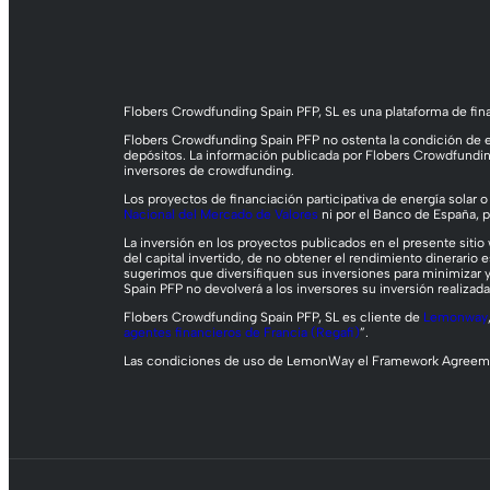
Flobers Crowdfunding Spain PFP, SL es una plataforma de fina
Flobers Crowdfunding Spain PFP no ostenta la condición de em
depósitos. La información publicada por Flobers Crowdfundi
inversores de crowdfunding.
Los proyectos de financiación participativa de energía solar 
Nacional del Mercado de Valores
ni por el Banco de España, po
La inversión en los proyectos publicados en el presente sitio 
del capital invertido, de no obtener el rendimiento dinerario 
sugerimos que diversifiquen sus inversiones para minimizar y
Spain PFP no devolverá a los inversores su inversión realizada
Flobers Crowdfunding Spain PFP, SL es cliente de
Lemonway
agentes financieros de Francia (Regafi)
”.
Las condiciones de uso de LemonWay el Framework Agreemen