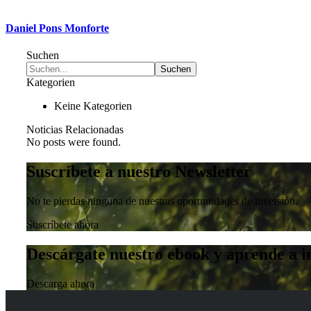
Daniel Pons Monforte
Suchen
Kategorien
Keine Kategorien
Noticias Relacionadas
No posts were found.
Suscríbete a nuestro Newsletter
No te pierdas ninguna de nuestras oportunidades de inversión.
Suscríbete ahora
Descárgate nuestro ebook y aprende a in
Descarga ahora