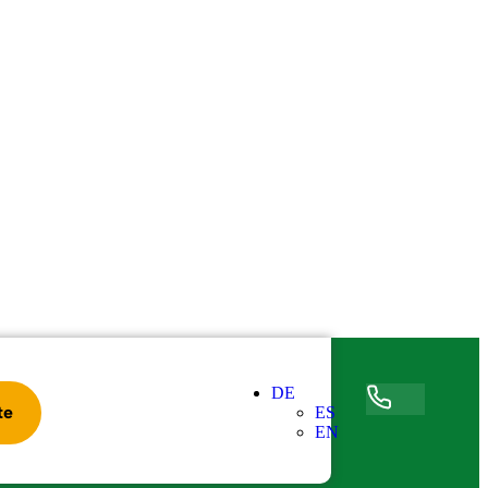
DE
Accede
te
ES
EN