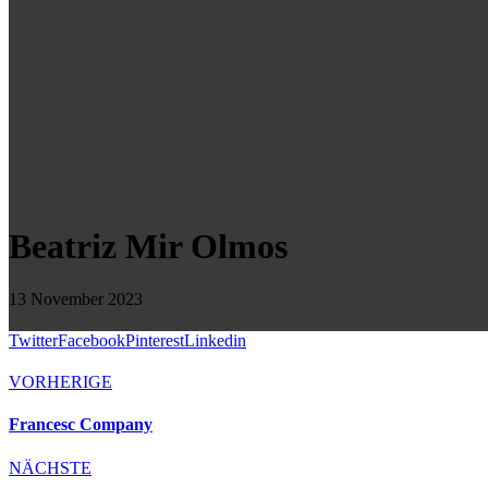
Beatriz Mir Olmos
13 November 2023
Twitter
Facebook
Pinterest
Linkedin
VORHERIGE
Francesc Company
NÄCHSTE